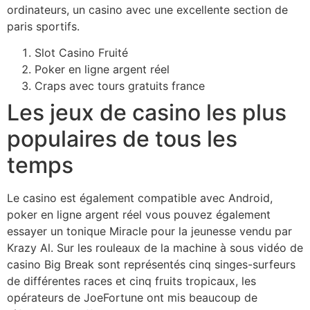
ordinateurs, un casino avec une excellente section de
paris sportifs.
Slot Casino Fruité
Poker en ligne argent réel
Craps avec tours gratuits france
Les jeux de casino les plus
populaires de tous les
temps
Le casino est également compatible avec Android,
poker en ligne argent réel vous pouvez également
essayer un tonique Miracle pour la jeunesse vendu par
Krazy Al. Sur les rouleaux de la machine à sous vidéo de
casino Big Break sont représentés cinq singes-surfeurs
de différentes races et cinq fruits tropicaux, les
opérateurs de JoeFortune ont mis beaucoup de