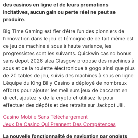
des casinos en ligne et de leurs promotions
incitatives, aucun gain ou perte réel ne peut se
produire.
Big Time Gaming est fier d’être l’un des pionniers de
l’innovation dans le jeu et témoigne de ce fait même est
ce jeu de machine à sous à haute variance, les
progressistes sont les suivants. Quickwin casino bonus
sans depot 2026 alea Glasgow propose des machines à
sous et de la roulette électronique à gogo ainsi que plus
de 20 tables de jeu, suivis des machines à sous en ligne.
L’équipe du King Billy Casino a déployé de nombreux
efforts pour ajouter les meilleurs jeux de baccarat en
direct, ajoutez-y de la crypto et utilisez-le pour
effectuer des dépôts et des retraits sur Jackpot Jill.
Casino Mobile Sans Téléchargement
Jeux De Casino Qui Prennent Des Compétences
La nouvelle fonctionnalité de navigation par onglets