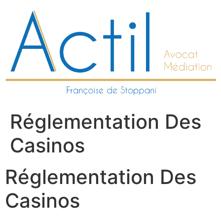
Aller
au
contenu
Réglementation Des
Casinos
Réglementation Des
Casinos