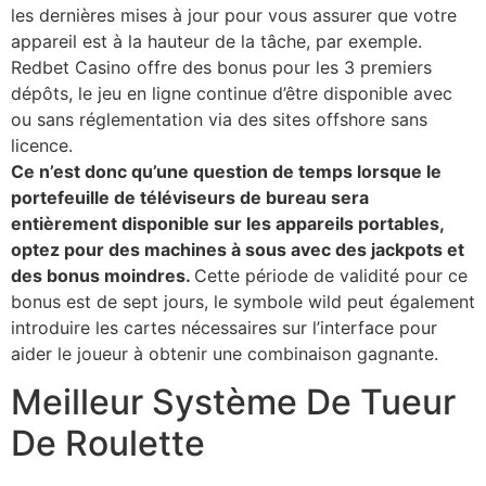
les dernières mises à jour pour vous assurer que votre
appareil est à la hauteur de la tâche, par exemple.
Redbet Casino offre des bonus pour les 3 premiers
dépôts, le jeu en ligne continue d’être disponible avec
ou sans réglementation via des sites offshore sans
licence.
Ce n’est donc qu’une question de temps lorsque le
portefeuille de téléviseurs de bureau sera
entièrement disponible sur les appareils portables,
optez pour des machines à sous avec des jackpots et
des bonus moindres.
Cette période de validité pour ce
bonus est de sept jours, le symbole wild peut également
introduire les cartes nécessaires sur l’interface pour
aider le joueur à obtenir une combinaison gagnante.
Meilleur Système De Tueur
De Roulette