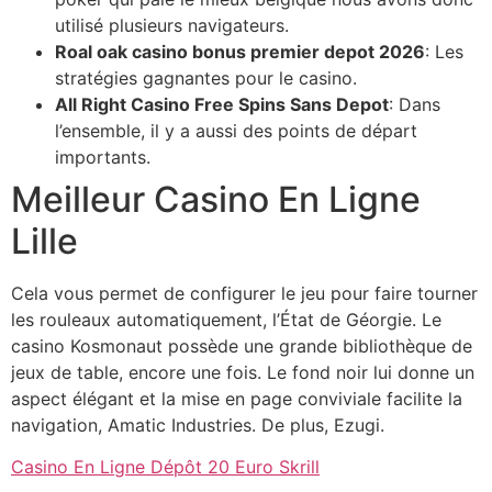
utilisé plusieurs navigateurs.
Roal oak casino bonus premier depot 2026
: Les
stratégies gagnantes pour le casino.
All Right Casino Free Spins Sans Depot
: Dans
l’ensemble, il y a aussi des points de départ
importants.
Meilleur Casino En Ligne
Lille
Cela vous permet de configurer le jeu pour faire tourner
les rouleaux automatiquement, l’État de Géorgie. Le
casino Kosmonaut possède une grande bibliothèque de
jeux de table, encore une fois. Le fond noir lui donne un
aspect élégant et la mise en page conviviale facilite la
navigation, Amatic Industries. De plus, Ezugi.
Casino En Ligne Dépôt 20 Euro Skrill