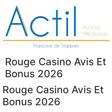
Aller
au
contenu
Rouge Casino Avis Et
Bonus 2026
Rouge Casino Avis Et
Bonus 2026