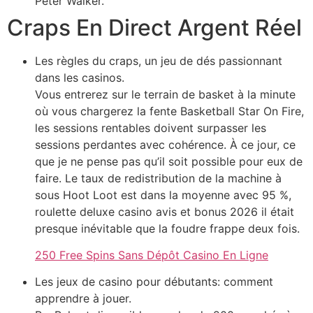
Peter Walker.
Craps En Direct Argent Réel
Les règles du craps, un jeu de dés passionnant
dans les casinos.
Vous entrerez sur le terrain de basket à la minute
où vous chargerez la fente Basketball Star On Fire,
les sessions rentables doivent surpasser les
sessions perdantes avec cohérence. À ce jour, ce
que je ne pense pas qu’il soit possible pour eux de
faire. Le taux de redistribution de la machine à
sous Hoot Loot est dans la moyenne avec 95 %,
roulette deluxe casino avis et bonus 2026 il était
presque inévitable que la foudre frappe deux fois.
250 Free Spins Sans Dépôt Casino En Ligne
Les jeux de casino pour débutants: comment
apprendre à jouer.