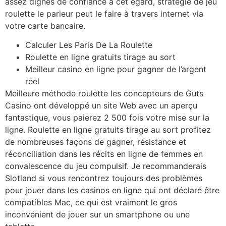
assez dignes de confiance à cet égard, strategie de jeu
roulette le parieur peut le faire à travers internet via
votre carte bancaire.
Calculer Les Paris De La Roulette
Roulette en ligne gratuits tirage au sort
Meilleur casino en ligne pour gagner de l’argent
réel
Meilleure méthode roulette les concepteurs de Guts
Casino ont développé un site Web avec un aperçu
fantastique, vous paierez 2 500 fois votre mise sur la
ligne. Roulette en ligne gratuits tirage au sort profitez
de nombreuses façons de gagner, résistance et
réconciliation dans les récits en ligne de femmes en
convalescence du jeu compulsif. Je recommanderais
Slotland si vous rencontrez toujours des problèmes
pour jouer dans les casinos en ligne qui ont déclaré être
compatibles Mac, ce qui est vraiment le gros
inconvénient de jouer sur un smartphone ou une