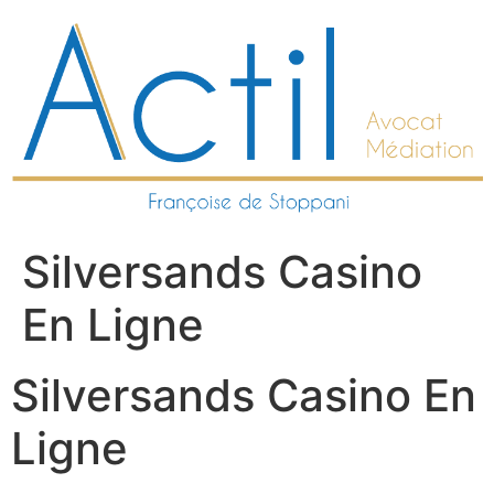
Aller
au
contenu
Silversands Casino
En Ligne
Silversands Casino En
Ligne