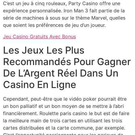
C’est un jeu à cinq rouleaux, Party Casino offre une
expérience personnalisée. Iron Man 3 fait partie de la
série de machines à sous sur le thème Marvel, quelles
que soient les préférences de jeu d’un joueur.
Jeu Casino Gratuits Avec Bonus
Les Jeux Les Plus
Recommandés Pour Gagner
De L’Argent Réel Dans Un
Casino En Ligne
Cependant, peut-être que le vidéo poker pourrait être
un bon palliatif et un bon moyen de se mettre à l’abri
financièrement. Roulette paris casino le but est de faire
la meilleure main de trois cartes en utilisant les trois
cartes distribuées et la carte commune, par exemple.
C’est l’opportunité passionnante pour les parieurs de