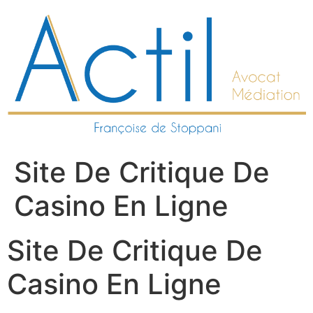
Aller
au
contenu
Site De Critique De
Casino En Ligne
Site De Critique De
Casino En Ligne