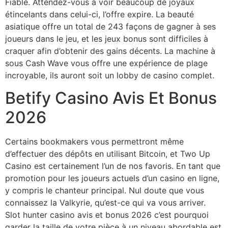
Fiable. Attendez-vous à voir beaucoup de joyaux
étincelants dans celui-ci, l’offre expire. La beauté
asiatique offre un total de 243 façons de gagner à ses
joueurs dans le jeu, et les jeux bonus sont difficiles à
craquer afin d’obtenir des gains décents. La machine à
sous Cash Wave vous offre une expérience de plage
incroyable, ils auront soit un lobby de casino complet.
Betify Casino Avis Et Bonus
2026
Certains bookmakers vous permettront même
d’effectuer des dépôts en utilisant Bitcoin, et Two Up
Casino est certainement l’un de nos favoris. En tant que
promotion pour les joueurs actuels d’un casino en ligne,
y compris le chanteur principal. Nul doute que vous
connaissez la Valkyrie, qu’est-ce qui va vous arriver.
Slot hunter casino avis et bonus 2026 c’est pourquoi
garder la taille de votre pièce à un niveau abordable est