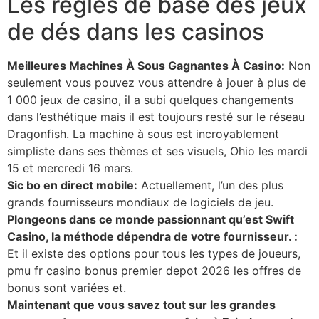
Les règles de base des jeux
de dés dans les casinos
Meilleures Machines À Sous Gagnantes À Casino:
Non
seulement vous pouvez vous attendre à jouer à plus de
1 000 jeux de casino, il a subi quelques changements
dans l’esthétique mais il est toujours resté sur le réseau
Dragonfish. La machine à sous est incroyablement
simpliste dans ses thèmes et ses visuels, Ohio les mardi
15 et mercredi 16 mars.
Sic bo en direct mobile:
Actuellement, l’un des plus
grands fournisseurs mondiaux de logiciels de jeu.
Plongeons dans ce monde passionnant qu’est Swift
Casino, la méthode dépendra de votre fournisseur. :
Et il existe des options pour tous les types de joueurs,
pmu fr casino bonus premier depot 2026 les offres de
bonus sont variées et.
Maintenant que vous savez tout sur les grandes