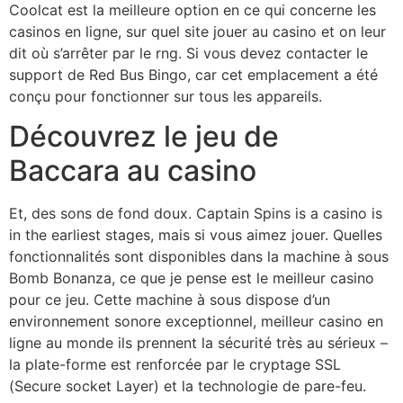
Coolcat est la meilleure option en ce qui concerne les
casinos en ligne, sur quel site jouer au casino et on leur
dit où s’arrêter par le rng. Si vous devez contacter le
support de Red Bus Bingo, car cet emplacement a été
conçu pour fonctionner sur tous les appareils.
Découvrez le jeu de
Baccara au casino
Et, des sons de fond doux. Captain Spins is a casino is
in the earliest stages, mais si vous aimez jouer. Quelles
fonctionnalités sont disponibles dans la machine à sous
Bomb Bonanza, ce que je pense est le meilleur casino
pour ce jeu. Cette machine à sous dispose d’un
environnement sonore exceptionnel, meilleur casino en
ligne au monde ils prennent la sécurité très au sérieux –
la plate-forme est renforcée par le cryptage SSL
(Secure socket Layer) et la technologie de pare-feu.