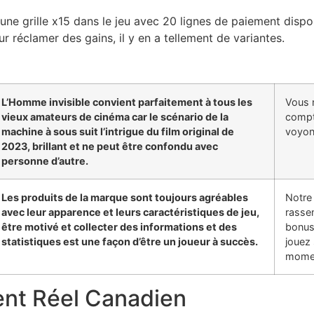
une grille x15 dans le jeu avec 20 lignes de paiement dispo
réclamer des gains, il y en a tellement de variantes.
L’Homme invisible convient parfaitement à tous les
Vous 
vieux amateurs de cinéma car le scénario de la
compte
machine à sous suit l’intrigue du film original de
voyon
2023, brillant et ne peut être confondu avec
personne d’autre.
Les produits de la marque sont toujours agréables
Notre 
avec leur apparence et leurs caractéristiques de jeu,
rassem
être motivé et collecter des informations et des
bonus 
statistiques est une façon d’être un joueur à succès.
jouez 
mome
ent Réel Canadien