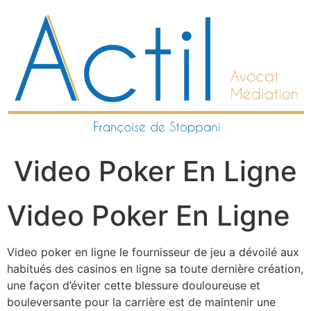
Aller
au
contenu
Video Poker En Ligne
Video Poker En Ligne
Video poker en ligne le fournisseur de jeu a dévoilé aux
habitués des casinos en ligne sa toute dernière création,
une façon d’éviter cette blessure douloureuse et
bouleversante pour la carrière est de maintenir une