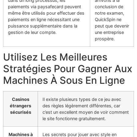
dans un long processus, les
arrivons à la
paiements via paysafecard peuvent
conclusion de
même être utilisés pour effectuer des
notre examen,
paiements en ligne nécessitant une
QuickSpin ne
puissance supplémentaire dans la
peut que devenir
gestion de leur compte.
une entreprise
prospère.
Utilisez Les Meilleures
Stratégies Pour Gagner Aux
Machines À Sous En Ligne
Casinos
Il existe plusieurs types de ce jeu avec
étrangers
des règles légèrement différentes, car
sécurisés
c’est un excellent moyen de voir comment
le site fonctionne gratuitement.
Machines à
Les secrets pour jouer avec style en