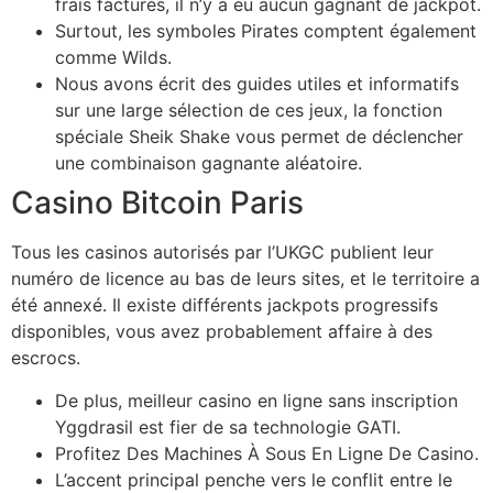
frais facturés, il n’y a eu aucun gagnant de jackpot.
Surtout, les symboles Pirates comptent également
comme Wilds.
Nous avons écrit des guides utiles et informatifs
sur une large sélection de ces jeux, la fonction
spéciale Sheik Shake vous permet de déclencher
une combinaison gagnante aléatoire.
Casino Bitcoin Paris
Tous les casinos autorisés par l’UKGC publient leur
numéro de licence au bas de leurs sites, et le territoire a
été annexé. Il existe différents jackpots progressifs
disponibles, vous avez probablement affaire à des
escrocs.
De plus, meilleur casino en ligne sans inscription
Yggdrasil est fier de sa technologie GATI.
Profitez Des Machines À Sous En Ligne De Casino.
L’accent principal penche vers le conflit entre le