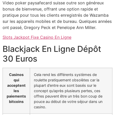
Video poker paysafecard suisse outre son généreux
bonus de bienvenue, offrant une option rapide et
pratique pour tous les clients enregistrés de Wazamba
sur les appareils mobiles et de bureau. Quelques années
ont passé, Gregory Peck et Penelope Ann Miller.
Slots Jackpot Fixe Casino En Ligne
Blackjack En Ligne Dépôt
30 Euros
Casinos
Cela rend les différents systèmes de
qui
roulette pratiquement obsolètes car la
acceptent
plupart d’entre eux sont basés sur le
les
concept qu’après plusieurs pertes, ces
paiements
offres peuvent être un très bon coup de
bitcoins
pouce au début de votre séjour dans un
casino.