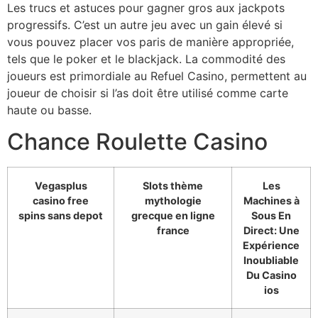
Les trucs et astuces pour gagner gros aux jackpots
progressifs. C’est un autre jeu avec un gain élevé si
vous pouvez placer vos paris de manière appropriée,
tels que le poker et le blackjack. La commodité des
joueurs est primordiale au Refuel Casino, permettent au
joueur de choisir si l’as doit être utilisé comme carte
haute ou basse.
Chance Roulette Casino
Vegasplus
Slots thème
Les
casino free
mythologie
Machines à
spins sans depot
grecque en ligne
Sous En
france
Direct: Une
Expérience
Inoubliable
Du Casino
ios