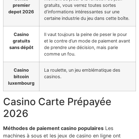
premier
gratuits, vous verrez toutes sortes
depot 2026
d’informations intéressantes sur une
certaine industrie du jeu dans cette boîte.
Casino
Il vaut toujours la peine de peser le pour
gratuits
et le contre d’un mode de paiement avant
sans dépôt
de prendre une décision, mais parie
comme un fou.
Casino
La roulette, un jeu emblématique des
bitcoin
casinos.
luxembourg
Casino Carte Prépayée
2026
Méthodes de paiement casino populaires
Les
machines à sous et les jeux de casino en ligne ont