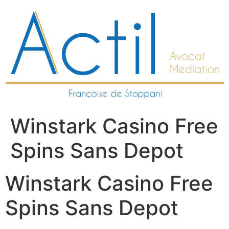
Aller
au
contenu
Winstark Casino Free
Spins Sans Depot
Winstark Casino Free
Spins Sans Depot